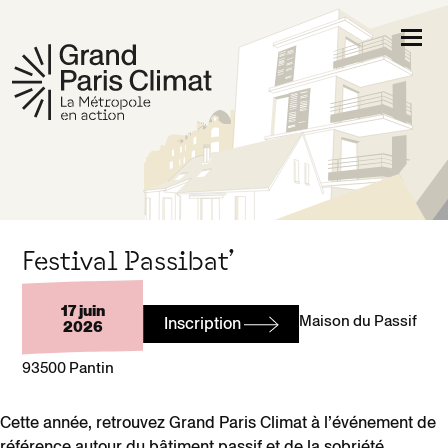
r au contenu
Festival Passibat’
17 juin
Maison du Passif
Inscription
2026
93500 Pantin
Cette année, retrouvez Grand Paris Climat à l’événement de
référence autour du bâtiment passif et de la sobriété